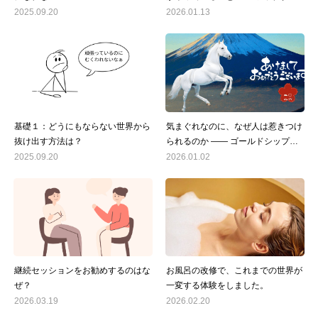
心理学で読み解く 小野田紀美さん
2025.09.20
2026.01.13
の発言
基礎１：どうにもならない世界から
気まぐれなのに、なぜ人は惹きつけ
抜け出す方法は？
られるのか ―― ゴールドシップか
ら見えた、評価の正体
2025.09.20
2026.01.02
継続セッションをお勧めするのはな
お風呂の改修で、これまでの世界が
ぜ？
一変する体験をしました。
2026.03.19
2026.02.20