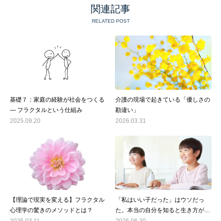
関連記事
RELATED POST
基礎７：家庭の経験が社会をつくる
介護の現場で起きている「優しさの
― フラクタルという仕組み
勘違い」
2025.09.20
2026.03.31
【理論で現実を変える】フラクタル
「私はいい子だった」はウソだっ
心理学の驚きのメソッドとは？
た。本当の自分を知ると生き方が変
わる