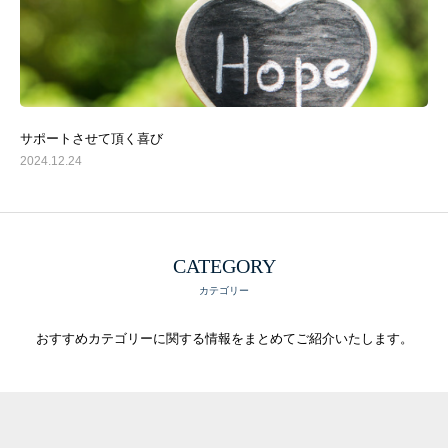
サポートさせて頂く喜び
2024.12.24
プロフィール
お知らせ
サービス・料金・お客様の声
CATEGORY
カテゴリー
BLOG
お問合わせ
おすすめカテゴリーに関する情報をまとめてご紹介いたします。
思考習慣研究所
一般の方はこちら