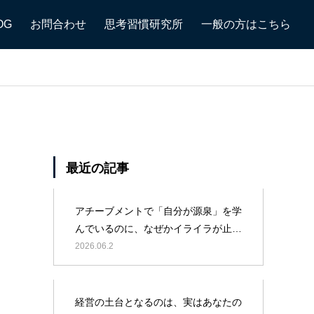
トコーチ」として活動
OG
お問合わせ
思考習慣研究所
一般の方はこちら
最近の記事
アチーブメントで「自分が源泉」を学
んでいるのに、なぜかイライラが止ま
らない院長先生へ
2026.06.2
経営の土台となるのは、実はあなたの