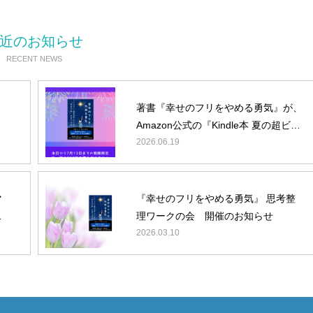
思考習慣研究所
一般の方はこちら
近のお知らせ
RECENT NEWS
著書『幸せのフリをやめる勇気』が、
Amazon公式の『Kindle本 夏の超ビッ
グセール』の対象に選ばれました！
2026.06.19
マ
『幸せのフリをやめる勇気』 思考整
て
理ワークの会 開催のお知らせ
2026.03.10