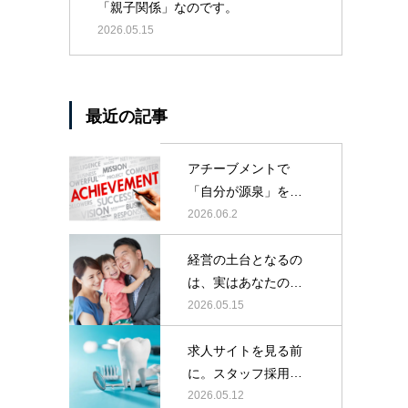
「親子関係」なのです。
2026.05.15
最近の記事
アチーブメントで
「自分が源泉」を学
んでいるのに、なぜ
2026.06.2
かイライラが止まら
ない院長先生へ
経営の土台となるの
は、実はあなたの
「親子関係」なので
2026.05.15
す。
求人サイトを見る前
に。スタッフ採用・
集患で悩む院長へ。
2026.05.12