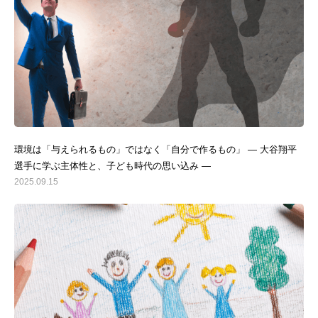
プロフィール
お知らせ
サービス・料金・お客様の声
BLOG
お問合わせ
環境は「与えられるもの」ではなく「自分で作るもの」 ― 大谷翔平
思考習慣研究所
選手に学ぶ主体性と、子ども時代の思い込み ―
一般の方はこちら
2025.09.15